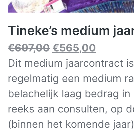
Tineke’s medium jaa
Oorspronkelijke
Huidige
€
697,00
€
565,00
prijs
prijs
was:
is:
Dit medium jaarcontract i
€697,00.
€565,00.
regelmatig een medium ra
belachelijk laag bedrag in
reeks aan consulten, op 
(binnen het komende jaar)