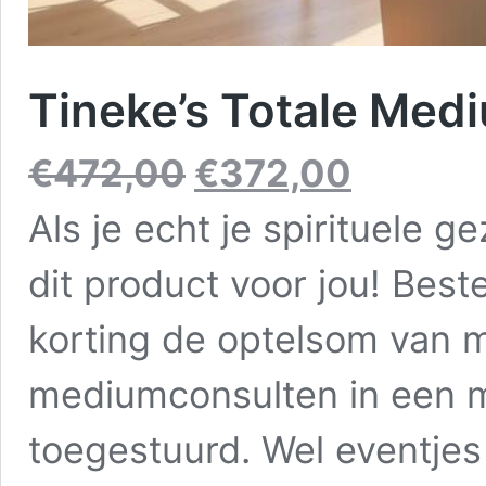
Tineke’s Totale Me
Oorspronkelijke
Huidige
€
472,00
€
372,00
prijs
prijs
was:
is:
Als je echt je spirituele 
€472,00.
€372,00.
dit product voor jou! Bestel
korting de optelsom van ma
mediumconsulten in een m
toegestuurd. Wel eventjes