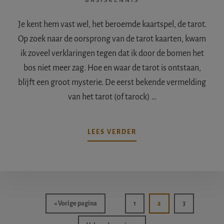
BASISKENNIS
Je kent hem vast wel, het beroemde kaartspel, de tarot.
Op zoek naar de oorsprong van de tarot kaarten, kwam
ik zoveel verklaringen tegen dat ik door de bomen het
bos niet meer zag. Hoe en waar de tarot is ontstaan,
blijft een groot mysterie. De eerst bekende vermelding
van het tarot (of tarock) …
OVERTAROT,
LEES VERDER
DOEN
OF
NIET?
Ga
Pagina
Pagina
Pagina
«
Vorige pagina
1
2
3
naar