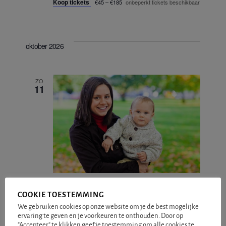
Koop tickets
€45 – €185
onbeperkt tickets beschikbaar
oktober 2026
ZO
11
zondag 11 oktober @ 11:00
-
17:00
COOKIE TOESTEMMING
Familieopstellingen
We gebruiken cookies op onze website om je de best mogelijke
De Witte Prins
Ringe, aan de grens tussen
ervaring te geven en je voorkeuren te onthouden. Door op
Coevorden en Schoonebeek
"Accepteer" te klikken geef je toestemming om alle cookies te