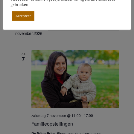
gebruiken.
Koop tickets
€45 – €185
onbeperkt tickets beschikbaar
Accepteer
november 2026
ZA
7
zaterdag 7 november @ 11:00
-
17:00
Familieopstellingen
De Witte Prins
Ringe, aan de grens tussen