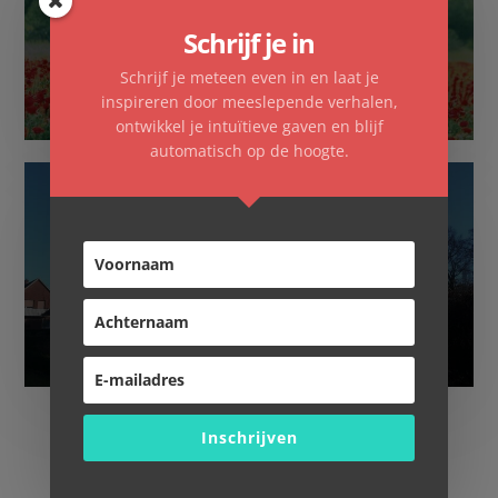
Schrijf je in
Familieopstellingen
Schrijf je meteen even in en laat je
inspireren door meeslepende verhalen,
ontwikkel je intuïtieve gaven en blijf
automatisch op de hoogte.
Overnachten
Inschrijven
Copyright © 2026 ·
Essence Pro
op
Genesis Framework
·
WordPress
·
Log in
·
Contact