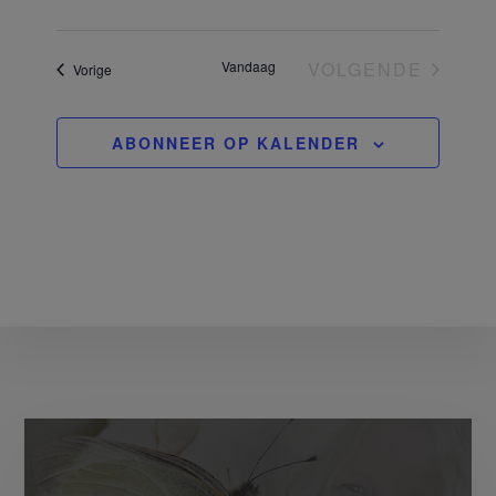
Vandaag
VOLGENDE
Evenementen
Vorige
EVENEMEN
ABONNEER OP KALENDER
More
Content