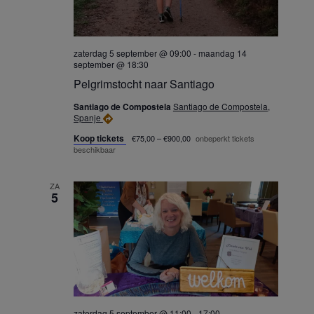
w
a
e
t
zaterdag 5 september @ 09:00
-
maandag 14
i
e
september @ 18:30
Pelgrimstocht naar Santiago
e
r
Santiago de Compostela
Santiago de Compostela,
Spanje
g
Koop tickets
€75,00 – €900,00
onbeperkt tickets
beschikbaar
e
v
ZA
5
e
n
n
a
zaterdag 5 september @ 11:00
-
17:00