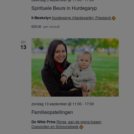
Spirituele Beurs in Hurdegaryp
v
It Maskelyn
Hurdegaryp (Hardegarijp), Friesland
i
€25,00
per consult
g
ZO
13
a
t
i
e
zondag 13 september @ 11:00
-
17:00
Familieopstellingen
De Witte Prins
Ringe, aan de grens tussen
Coevorden en Schoonebeek