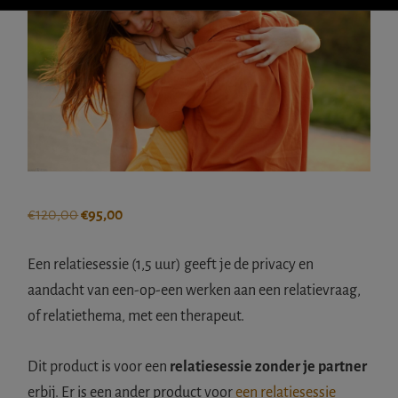
IETS
FOUT?
Oorspronkelijke
Huidige
€
120,00
€
95,00
prijs
prijs
was:
is:
Een relatiesessie (1,5 uur) geeft je de privacy en
€120,00.
€95,00.
aandacht van een-op-een werken aan een relatievraag,
of relatiethema, met een therapeut.
Dit product is voor een
relatiesessie zonder je partner
erbij. Er is een ander product voor
een relatiesessie