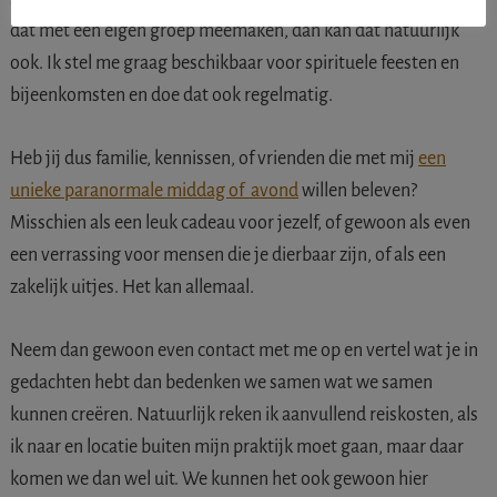
dat met een eigen groep meemaken, dan kan dat natuurlijk
ook. Ik stel me graag beschikbaar voor spirituele feesten en
bijeenkomsten en doe dat ook regelmatig.
Heb jij dus familie, kennissen, of vrienden die met mij
een
unieke paranormale middag of avond
willen beleven?
Misschien als een leuk cadeau voor jezelf, of gewoon als even
een verrassing voor mensen die je dierbaar zijn, of als een
zakelijk uitjes. Het kan allemaal.
Neem dan gewoon even contact met me op en vertel wat je in
gedachten hebt dan bedenken we samen wat we samen
kunnen creëren. Natuurlijk reken ik aanvullend reiskosten, als
ik naar en locatie buiten mijn praktijk moet gaan, maar daar
komen we dan wel uit. We kunnen het ook gewoon hier