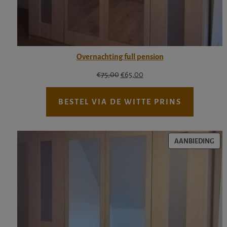
Overnachting full pension
Oorspronkelijke
Huidige
€
75,00
€
65,00
prijs
prijs
was:
is:
BESTEL VIA DE WITTE PRINS
€75,00.
€65,00.
PRO
AANBIEDING
IN
DE
UIT