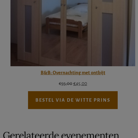
B&B: Overnachting met ontbijt
Oorspronkelijke
Huidige
€
55,00
€
45,00
prijs
prijs
was:
is:
BESTEL VIA DE WITTE PRINS
€55,00.
€45,00.
Gerelateerde evenementen