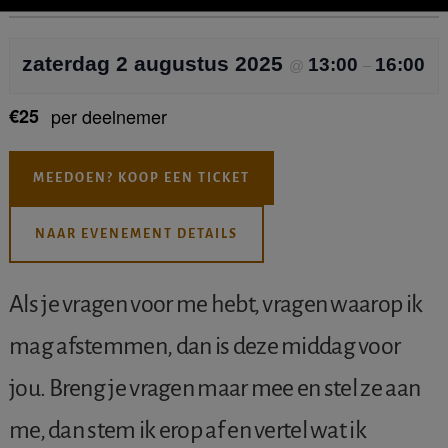
IETS
FOUT?
zaterdag 2 augustus 2025
13:00
16:00
@
–
€25
per deelnemer
MEEDOEN? KOOP EEN TICKET
NAAR EVENEMENT DETAILS
Als je vragen voor me hebt, vragen waarop ik
mag afstemmen, dan is deze middag voor
jou. Breng je vragen maar mee en stel ze aan
me, dan stem ik erop af en vertel wat ik