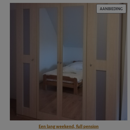
PRO
AANBIEDING
IN
DE
UIT
Een lang weekend, full pension