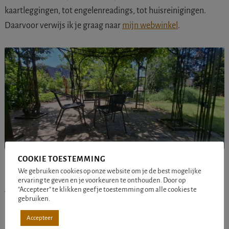
kaartleggingen, tot engelenreadings, tot huisreinigingen.
Daarvoor verwijs ik je graag naar
mijn webwinkel
.
COOKIE TOESTEMMING
Een paranormale
We gebruiken cookies op onze website om je de best mogelijke
ervaring te geven en je voorkeuren te onthouden. Door op
"Accepteer" te klikken geef je toestemming om alle cookies te
bijeenkomst op maat?
gebruiken.
Accepteer
Spreekt het idee van een paranormale middag je aan en wil je