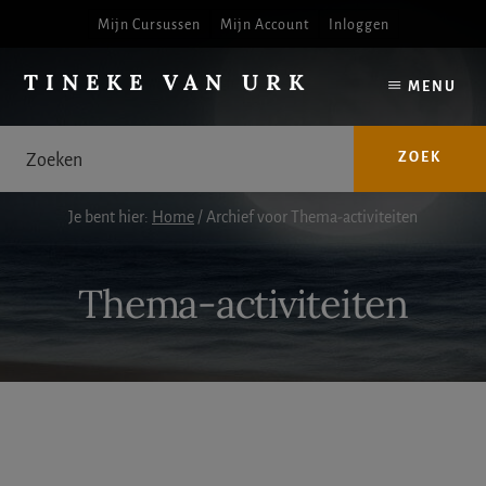
Spring
Spring
Skip
Mijn Cursussen
Mijn Account
Inloggen
naar
naar
to
Inhoud
Voet
top-
TINEKE VAN URK
menu
MENU
navigation
Medium
&
Zoeken
spiritueel
begeleider
Je bent hier:
Home
/
Archief voor Thema-activiteiten
Thema-activiteiten