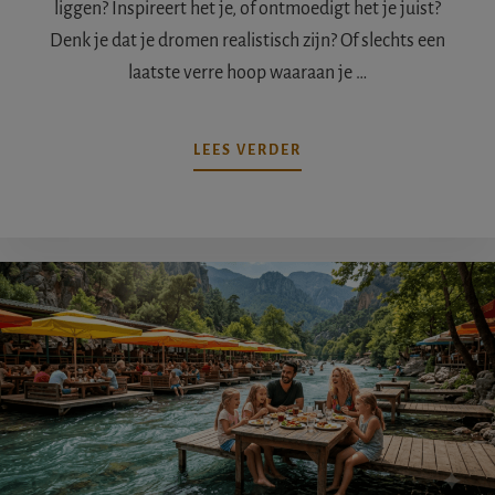
liggen? Inspireert het je, of ontmoedigt het je juist?
Denk je dat je dromen realistisch zijn? Of slechts een
laatste verre hoop waaraan je …
OVERLEEF
LEES VERDER
JE
DROOM!
HOE
EEN
MOODBOARD
DROMEN
HELPT
UITKOMEN