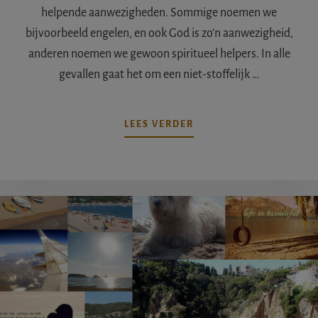
helpende aanwezigheden. Sommige noemen we
bijvoorbeeld engelen, en ook God is zo'n aanwezigheid,
anderen noemen we gewoon spiritueel helpers. In alle
gevallen gaat het om een niet-stoffelijk …
OVERSPIRITUELE
LEES VERDER
HELPER:
HOE
WIJZE
AREND
MIJ
KWAM
HELPEN