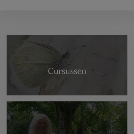
More
Content
Cursussen