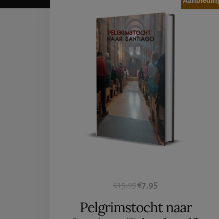
Aanbiedin
Oorspronkelijke
Huidige
€
15,95
€
7,95
prijs
prijs
Pelgrimstocht naar
was:
is: