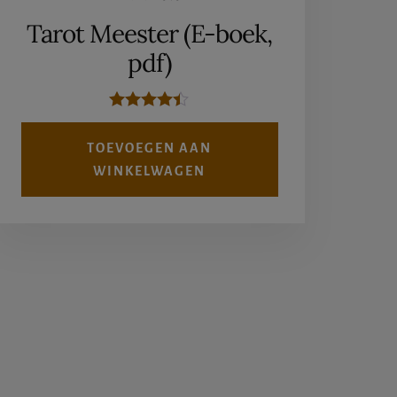
prijs
prijs
Tarot Meester (E-boek,
was:
is:
pdf)
€16,95.
€9,95.
Gewaardee
rd
TOEVOEGEN AAN
4.33
uit 5
WINKELWAGEN