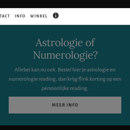
GAAT
TACT
INFO
WINKEL
ER
IETS
FOUT?
Astrologie of
Numerologie?
Allebei kan nu ook. Bestel hier je astrologie en
numerologie reading, dan krijg flink korting op een
persoonlijke reading.
MEER INFO
Zoeken