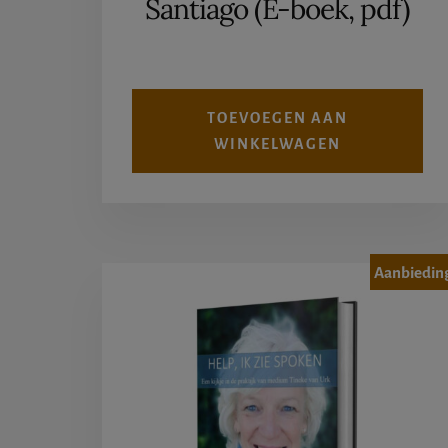
Santiago (E-boek, pdf)
€15,95.
€7,95.
TOEVOEGEN AAN
WINKELWAGEN
Aanbiedin