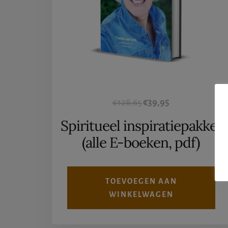
Oorspronkelijke
Huidige
€
128,65
€
39,95
prijs
prijs
Spiritueel inspiratiepakket
was:
is:
(alle E-boeken, pdf)
€128,65.
€39,95.
TOEVOEGEN AAN
WINKELWAGEN