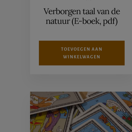
prijs
prijs
Verborgen taal van de
was:
is:
natuur (E-boek, pdf)
€17,95.
€9,95.
TOEVOEGEN AAN
WINKELWAGEN