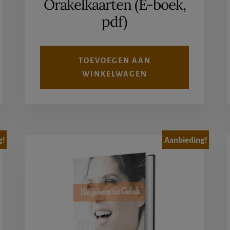
Orakelkaarten (E-boek,
€19,95.
€7,77.
pdf)
TOEVOEGEN AAN
WINKELWAGEN
g!
Aanbieding!