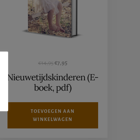
Oorspronkelijke
Huidige
€
14,95
€
7,95
prijs
prijs
Nieuwetijdskinderen (E-
was:
is:
boek, pdf)
€14,95.
€7,95.
TOEVOEGEN AAN
WINKELWAGEN