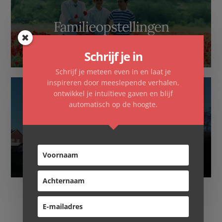
Familieopstellingen
Schrijf je in
Schrijf je meteen even in en laat je
inspireren door meeslepende verhalen,
ontwikkel je intuïtieve gaven en blijf
automatisch op de hoogte.
Overnachten
Copyright © 2026 ·
Essence Pro
op
Genesis Framework
·
WordPress
·
Log in
·
Contact