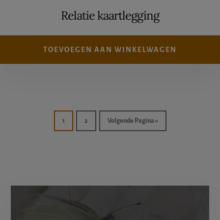
Relatie kaartlegging
TOEVOEGEN AAN WINKELWAGEN
1
2
Volgende Pagina »
More
Content