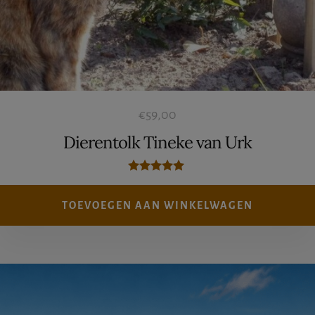
€
59,00
Dierentolk Tineke van Urk
Gewaardeerd
5.00
uit 5
TOEVOEGEN AAN WINKELWAGEN