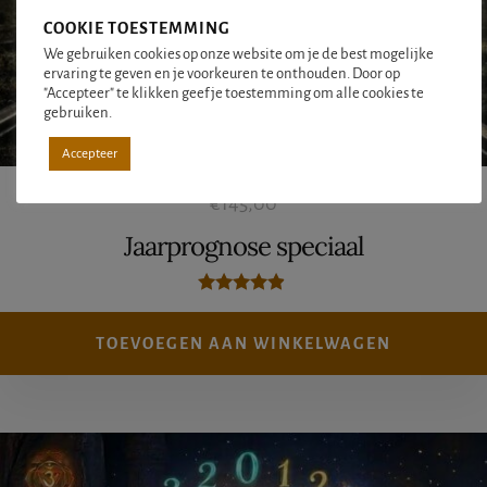
COOKIE TOESTEMMING
We gebruiken cookies op onze website om je de best mogelijke
ervaring te geven en je voorkeuren te onthouden. Door op
"Accepteer" te klikken geef je toestemming om alle cookies te
gebruiken.
Accepteer
€
145,00
Jaarprognose speciaal
Gewaardeer
d
4.75
TOEVOEGEN AAN WINKELWAGEN
uit 5