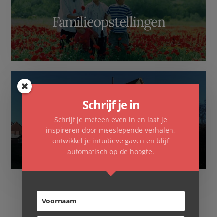
Familieopstellingen
Schrijf je in
Schrijf je meteen even in en laat je
Overnachten
inspireren door meeslepende verhalen,
ontwikkel je intuïtieve gaven en blijf
automatisch op de hoogte.
Copyright © 2026 ·
Essence Pro
op
Genesis Framework
·
WordPress
·
Log in
·
Contact