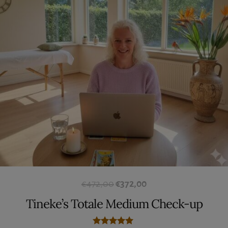
Oorspronkelijke
Huidige
€
472,00
€
372,00
prijs
prijs
Tineke’s Totale Medium Check-up
was:
is: