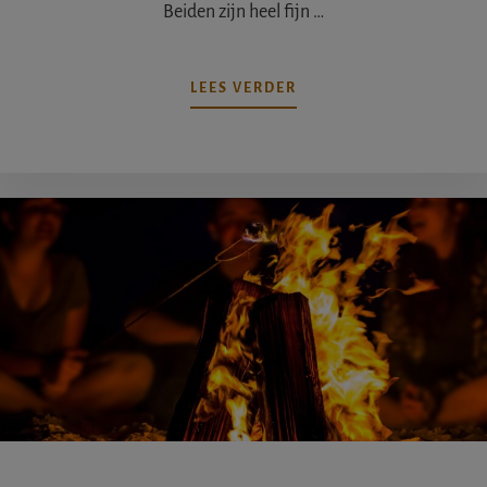
Beiden zijn heel fijn …
OVERGEEF
LEES VERDER
ME
JE
HAND