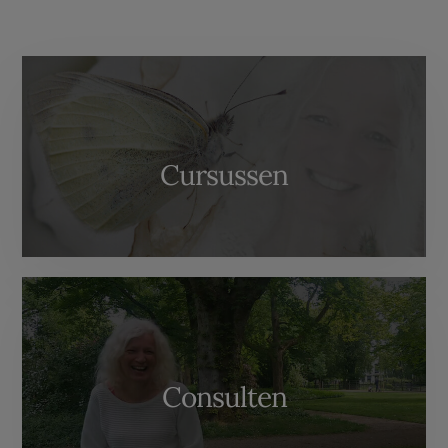
More
Content
Cursussen
Consulten