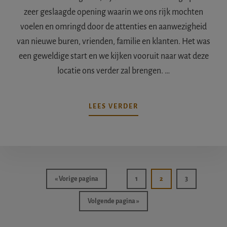
zeer geslaagde opening waarin we ons rijk mochten
voelen en omringd door de attenties en aanwezigheid
van nieuwe buren, vrienden, familie en klanten. Het was
een geweldige start en we kijken vooruit naar wat deze
locatie ons verder zal brengen. …
OVERINDRUKKEN
LEES VERDER
VAN
DE
OPENINGSRECEPTIE
IN
BALKBRUG
OP
Ga
Pagina
Pagina
Pagina
«
Vorige pagina
1
2
3
14
naar
MEI
Ga
Volgende pagina »
2017
naar