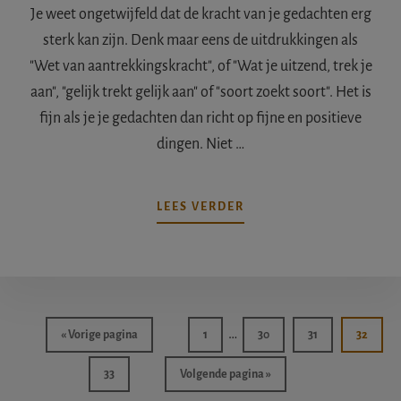
Je weet ongetwijfeld dat de kracht van je gedachten erg
sterk kan zijn. Denk maar eens de uitdrukkingen als
"Wet van aantrekkingskracht", of "Wat je uitzend, trek je
aan", "gelijk trekt gelijk aan" of "soort zoekt soort". Het is
fijn als je je gedachten dan richt op fijne en positieve
dingen. Niet …
OVER5
LEES VERDER
TIPS
OM
JE
AURA
TE
REINIGEN
Interim
…
Ga
Pagina
Pagina
Pagina
Pagina
«
Vorige pagina
1
30
31
32
pagina's
naar
Pagina
Ga
33
Volgende pagina »
zijn
naar