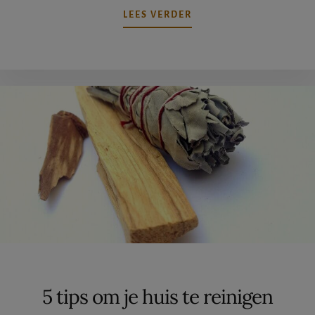
OVERDE
LEES VERDER
LENTE
IN
M’N
BOL:
15
TIPS
VOOR
HET
ULTIEME
LENTEGEVOEL
5 tips om je huis te reinigen