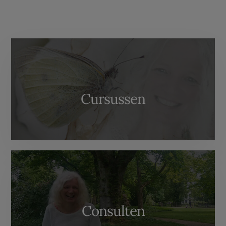
weggelaten
More
Content
Cursussen
Consulten