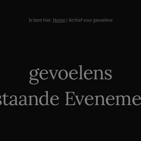
Je bent hier:
Home
/
Archief voor gevoelens
gevoelens
staande Eveneme