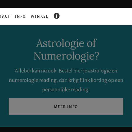
GAAT
TACT
INFO
WINKEL
ER
IETS
FOUT?
Astrologie of
Numerologie?
Allebei kan nu ook. Bestel hier je astrologie en
numerologie reading, dan krijg flink korting op een
persoonlijke reading.
MEER INFO
Zoeken