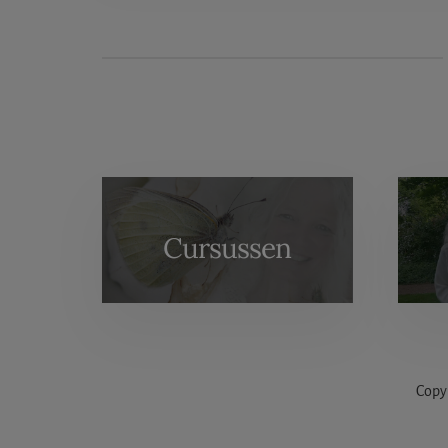
More
Content
Cursussen
Copy