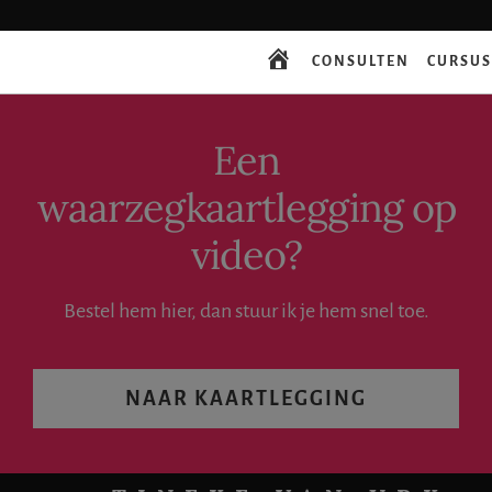
Spring
Spring
Skip
naar
naar
to
Inhoud
Voet
top-
CONSULTEN
CURSU
START
menu
navigation
Een
waarzegkaartlegging op
video?
Bestel hem hier, dan stuur ik je hem snel toe.
NAAR KAARTLEGGING