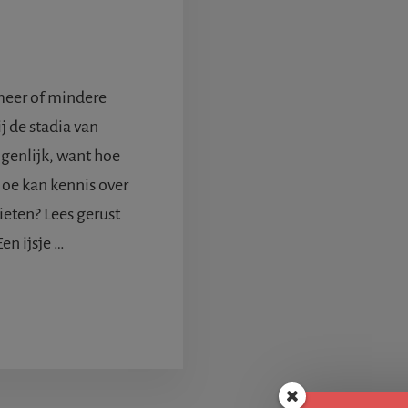
meer of mindere
j de stadia van
genlijk, want hoe
Hoe kan kennis over
eten? Lees gerust
Een ijsje …
ERDE
IE
ADIA
N
NIETEN