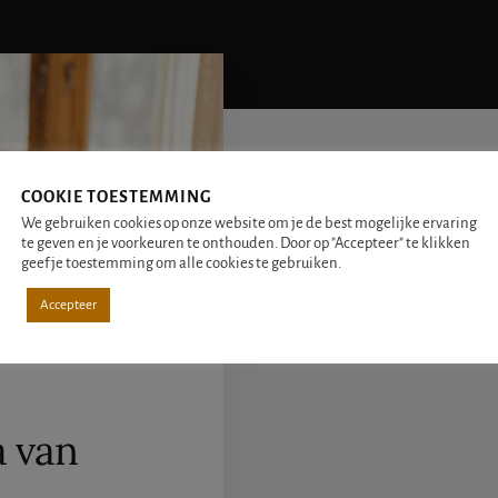
COOKIE TOESTEMMING
We gebruiken cookies op onze website om je de best mogelijke ervaring
te geven en je voorkeuren te onthouden. Door op "Accepteer" te klikken
geef je toestemming om alle cookies te gebruiken.
Accepteer
a van