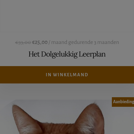
Oorspronkelijke
Huidige
€
33,00
€
25,00
/ maand gedurende 3 maanden
prijs
prijs
Het Dolgelukkig Leerplan
was:
is:
€33,00.
€25,00.
IN WINKELMAND
Aanbieding