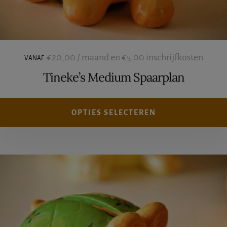
€
20,00
/ maand en
€
5,00
inschrijfkosten
VANAF:
Tineke’s Medium Spaarplan
OPTIES SELECTEREN
Dit
product
heeft
meerdere
variaties.