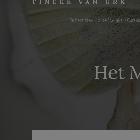
TINEKE VAN URK
Medium
&
Je bent hier:
Home
/
Winkel
/
Cursus
spiritueel
begeleider
Het 