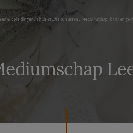
sen & opleidingen
/
Thuis-studie cursussen
/
Mediumschap (basis en gev
Mediumschap Lee