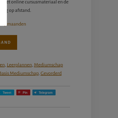
ot het online cursusmateriaal en de
ding op afstand.
de 5 maanden
MAND
en
,
Leerplannen
,
Mediumschap
Basis Mediumschap
,
Gevorderd
Tweet
Pin
Telegram