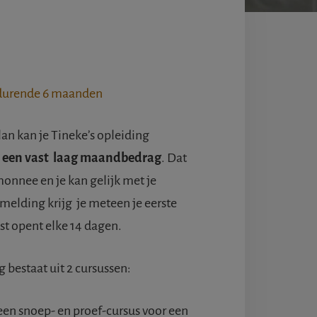
durende 6 maanden
n kan je Tineke’s opleiding
 een vast laag maandbedrag
. Dat
emonnee en je kan gelijk met je
melding krijg je meteen je eerste
st opent elke 14 dagen.
bestaat uit 2 cursussen:
 een snoep- en proef-cursus voor een