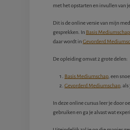
met het opstarten en invullen van je
Dit is de online versie van mijn med
gesprekken. In
Basis Mediumschap
daar wordt in
Gevorderd Mediums
De opleiding omvat 2 grote delen:
Basis Mediumschap
, een sno
Gevorderd Mediumschap
, al
In deze online cursus leer je door 
gebruiken en ga je alvast wat expe
Uiteindelijk zal je op die manier g