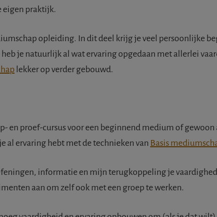
 eigen praktijk.
iumschap opleiding. In dit deel krijg je veel persoonlijke be
heb je natuurlijk al wat ervaring opgedaan met allerlei v
chap
lekker op verder gebouwd.
ep- en proef-cursus voor een beginnend medium of gewoon al
s je al ervaring hebt met de technieken van
Basis mediumsch
oefeningen, informatie en mijn terugkoppeling je vaardighede
rimenten aan om zelf ook met een groep te werken.
enoeg vaardigheid en ervaring opbouwen om (als je dat wilt)