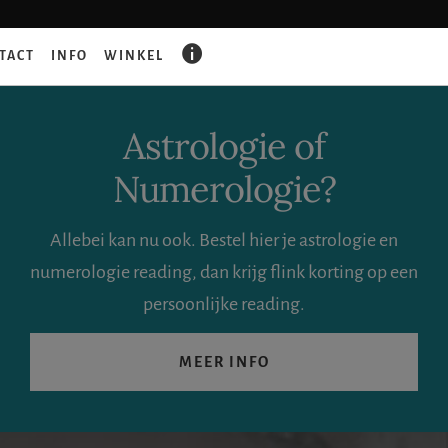
GAAT
TACT
INFO
WINKEL
ER
IETS
FOUT?
Astrologie of
Numerologie?
Allebei kan nu ook. Bestel hier je astrologie en
numerologie reading, dan krijg flink korting op een
persoonlijke reading.
MEER INFO
Zoeken