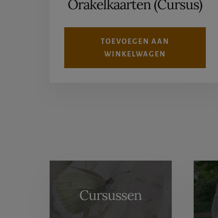
Orakelkaarten (Cursus)
€55,00.
€29,95.
TOEVOEGEN AAN
WINKELWAGEN
More
Content
Cursussen