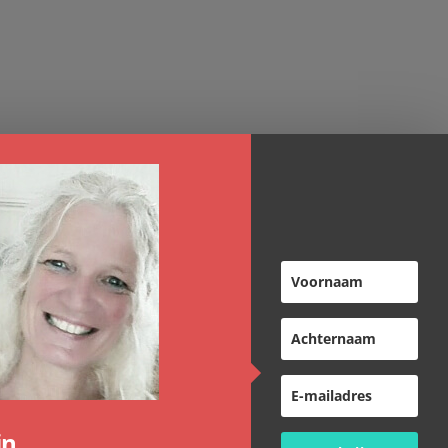
nge
Overnachten
in