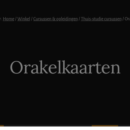
r:
Home
/
Winkel
/
Cursussen & opleidingen
/
Thuis-studie cursussen
/
Ora
Orakelkaarten