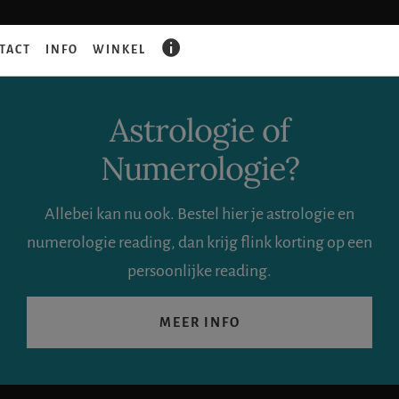
GAAT
TACT
INFO
WINKEL
ER
IETS
FOUT?
Astrologie of
Numerologie?
Allebei kan nu ook. Bestel hier je astrologie en
numerologie reading, dan krijg flink korting op een
persoonlijke reading.
MEER INFO
Zoeken