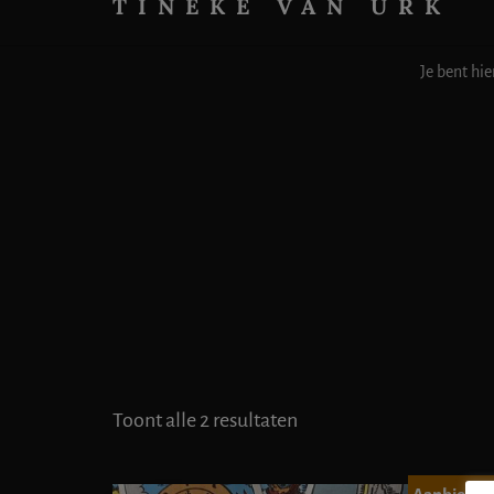
TINEKE VAN URK
Medium
&
Je bent hie
spiritueel
begeleider
Toont alle 2 resultaten