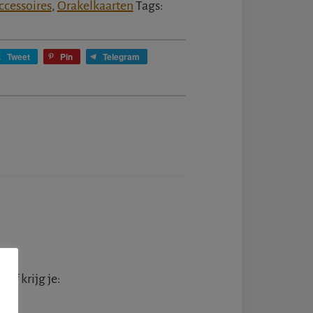
ccessoires
,
Orakelkaarten
Tags:
Tweet
Pin
Telegram
haf krijg je: