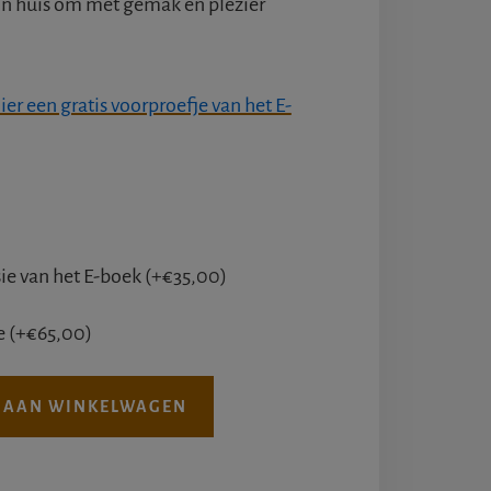
 in huis om met gemak en plezier
r een gratis voorproefje van het E-
sie van het E-boek
(+
€
35,00
)
ie
(+
€
65,00
)
 AAN WINKELWAGEN