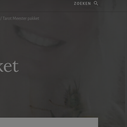
/
Tarot Meester pakket
ket