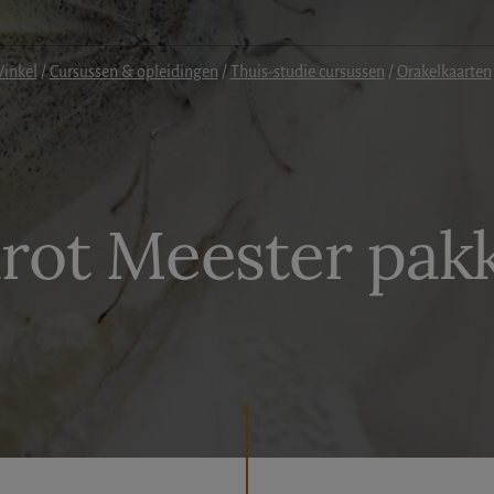
inkel
/
Cursussen & opleidingen
/
Thuis-studie cursussen
/
Orakelkaarten
rot Meester pak