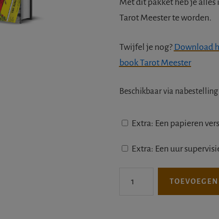
Met dit pakket heb je alles
Tarot Meester te worden.
Twijfel je nog?
Download hie
book Tarot Meester
Beschikbaar via nabestelling
Printservice
Extra: Een papieren ver
Supervisie
Extra: Een uur supervis
service
Tarot
TOEVOEGEN
Meester
pakket