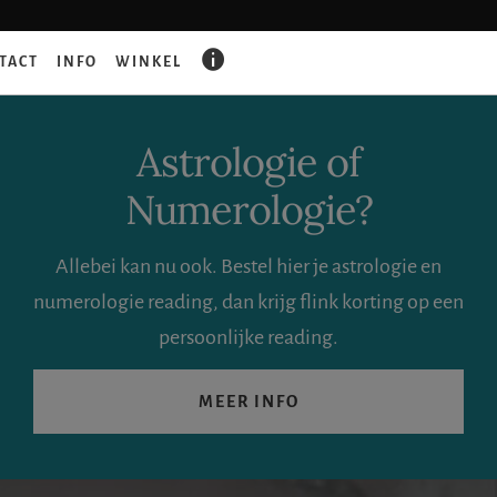
GAAT
TACT
INFO
WINKEL
ER
IETS
FOUT?
Astrologie of
Numerologie?
Allebei kan nu ook. Bestel hier je astrologie en
numerologie reading, dan krijg flink korting op een
persoonlijke reading.
MEER INFO
Zoeken