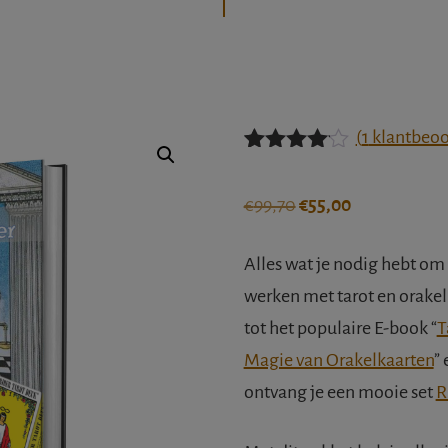
(
1
klantbeoo
Gewaarde
1
erd
4.00
Oorspronkelijke
Huidige
€
99,70
€
55,00
op 5
gebaseer
prijs
prijs
d op
Alles wat je nodig hebt om 
was:
is:
klant
waarderin
€99,70.
€55,00.
werken met tarot en orakel
g
tot het populaire E-book “
T
Magie van Orakelkaarten
”
ontvang je een mooie set
R