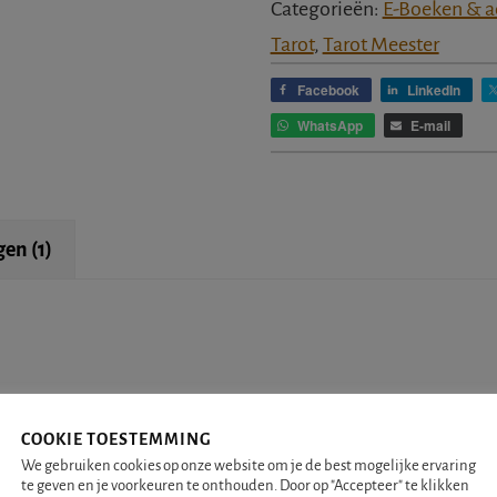
aantal
Categorieën:
E-Boeken & a
Tarot
,
Tarot Meester
Facebook
LinkedIn
WhatsApp
E-mail
en (1)
COOKIE TOESTEMMING
les in huis om snel Tarot snel Meester te worden. Bij de aansc
We gebruiken cookies op onze website om je de best mogelijke ervaring
te geven en je voorkeuren te onthouden. Door op "Accepteer" te klikken