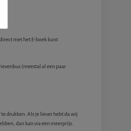
irect met het E-boek kunt
rievenbus (meestal al een paar
te drukken. Als je liever hebt da wij
ebben, dan kan via een meerprijs.