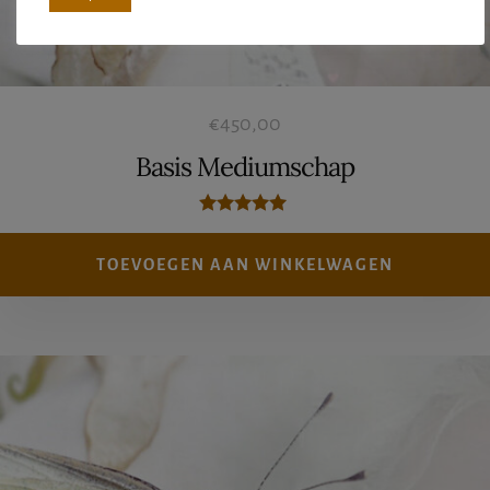
€
450,00
Basis Mediumschap
Gewaardeerd
5.00
uit 5
TOEVOEGEN AAN WINKELWAGEN