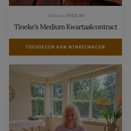
Oorspronkelijke
Huidige
€
180,00
€
150,00
prijs
prijs
Tineke’s Medium Kwartaalcontract
was:
is:
€180,00.
€150,00.
TOEVOEGEN AAN WINKELWAGEN