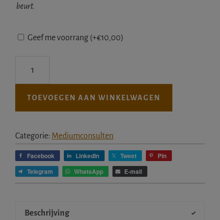
beurt.
Geef me voorrang
(+
€
10,00
)
Healing
stille
krachten
TOEVOEGEN AAN WINKELWAGEN
aantal
Categorie:
Mediumconsulten
Facebook
LinkedIn
Tweet
Pin
Telegram
WhatsApp
E-mail
Beschrijving