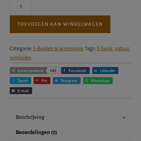
Verborgen
taal
van
TOEVOEGEN AAN WINKELWAGEN
de
natuur
(E-
Categorie:
E-Boeken & accessoires
Tags:
E-book
,
natuur
,
boek,
symbolen
pdf)
Keren gedeeld
192
Facebook
LinkedIn
aantal
Tweet
Pin
Telegram
WhatsApp
E-mail
Beschrijving
Beoordelingen (0)