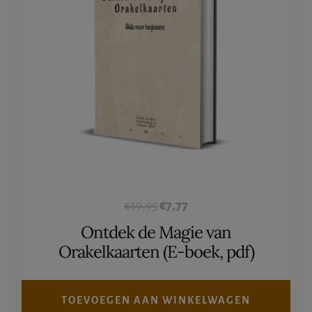
Oorspronkelijke
Huidige
€
19,95
€
7,77
prijs
prijs
Ontdek de Magie van
was:
is:
Orakelkaarten (E-boek, pdf)
€19,95.
€7,77.
TOEVOEGEN AAN WINKELWAGEN