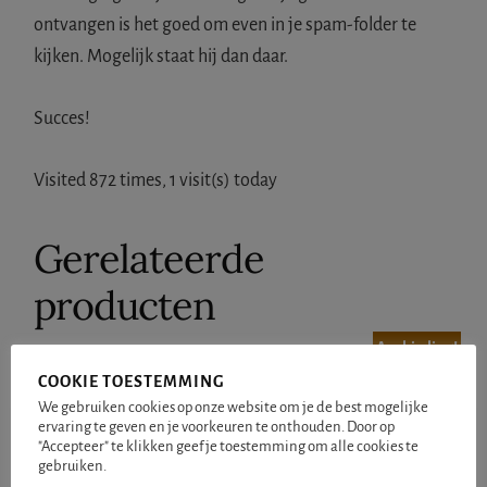
ontvangen is het goed om even in je spam-folder te
kijken. Mogelijk staat hij dan daar.
Succes!
Visited 872 times, 1 visit(s) today
Gerelateerde
producten
Aanbieding!
COOKIE TOESTEMMING
We gebruiken cookies op onze website om je de best mogelijke
ervaring te geven en je voorkeuren te onthouden. Door op
"Accepteer" te klikken geef je toestemming om alle cookies te
gebruiken.