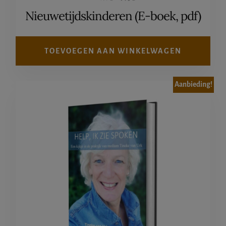
prijs
prijs
Nieuwetijdskinderen (E-boek, pdf)
was:
is:
€14,95.
€7,95.
TOEVOEGEN AAN WINKELWAGEN
Aanbieding!