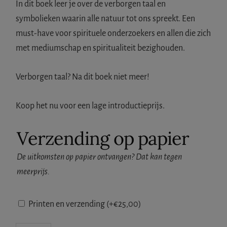
was:
is:
In dit boek leer je over de verborgen taal en
€17,95.
€9,95.
symbolieken waarin alle natuur tot ons spreekt. Een
must-have voor spirituele onderzoekers en allen die zich
met mediumschap en spiritualiteit bezighouden.
Verborgen taal? Na dit boek niet meer!
Koop het nu voor een lage introductieprijs.
Verzending op papier
De uitkomsten op papier ontvangen? Dat kan tegen
meerprijs.
Printen en verzending
(+
€
25,00
)