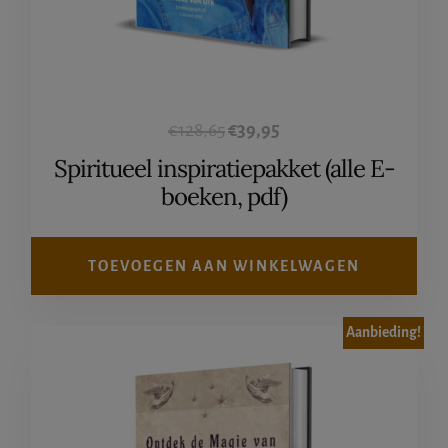
Oorspronkelijke
Huidige
€
128,65
€
39,95
prijs
prijs
Spiritueel inspiratiepakket (alle E-
was:
is:
boeken, pdf)
€128,65.
€39,95.
TOEVOEGEN AAN WINKELWAGEN
Aanbieding!