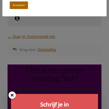
Accepteer
Stap 30: Inspirerende reis
Terug naar:
Dolgelukkig
Heb je een goede
ervaring hier?
Deel het verder in een aanbeveling.
We waarderen je hulp!
Schrijf je in