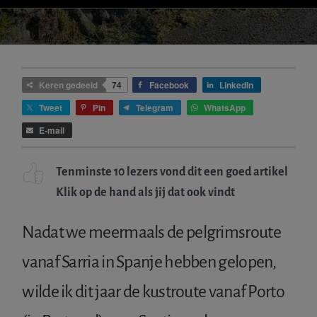
IETS
FOUT?
Keren gedeeld
74
Facebook
LinkedIn
Tweet
Pin
Telegram
WhatsApp
E-mail
Tenminste 10 lezers vond dit een goed artikel
Klik op de hand als jij dat ook vindt
Nadat we meermaals de pelgrimsroute
vanaf Sarria in Spanje hebben gelopen,
wilde ik dit jaar de kustroute vanaf Porto