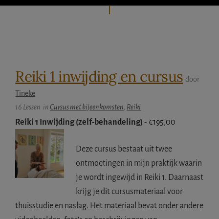
IETS
FOUT?
Reiki 1 inwijding en cursus
door
Tineke
16 Lessen
in
Cursus met bijeenkomsten
,
Reiki
Reiki 1 Inwijding (zelf-behandeling)
-
€
195,00
Deze cursus bestaat uit twee
ontmoetingen in mijn praktijk waarin
je wordt ingewijd in Reiki 1. Daarnaast
krijg je dit cursusmateriaal voor
thuisstudie en naslag. Het materiaal bevat onder andere