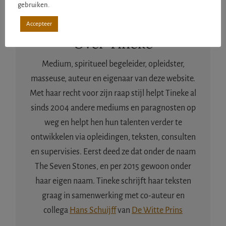
gebruiken.
Accepteer
Over
Tineke
Medium, spiritueel begeleider, opleidster,
masseuse, auteur en eigenaar van deze website.
Met haar recht voor zijn raap stijl helpt Tineke al
sinds 2004 andere mediums en paragnosten op
weg en helpt hen hun talenten verder te
ontwikkelen via opleidingen, teksten, consulten
en supervisies. Eerst deed ze dat onder de naam
The Seven Stones, en per 2015 gewoon onder
haar eigen naam. Tineke schrijft haar teksten
graag in samenwerking met co-auteur en
collega
Hans Schuijff
van
De Witte Prins