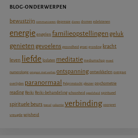
BLOG-ONDERWERPEN
bewustzijn
depressie
edelstenen
communiceren
dieren
dromen
energie
familieopstellingen
geluk
engelen
genieten
gevoelens
kracht
groei
gezondheid
gronding
liefde
meditatie
leven
loslaten
mediumschap
moed
ontspanning
ontwikkelen
numerologie
omgaan met verlies
overgave
paranormaal
psychometrie
plezier
overlijden
Pelgrimstocht
reading
Reiki
Reiki-behandeling
schoonheid
spiritueel
speelsheid
verbinding
spirituele beurs
voorpret
toeval
vakantie
wijsheid
vreugde