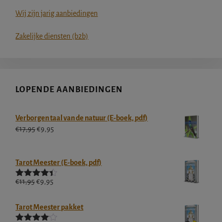
Wij zijn jarig aanbiedingen
Zakelijke diensten (b2b)
LOPENDE AANBIEDINGEN
Verborgen taal van de natuur (E-boek, pdf)
Oorspronkelijke
Huidige
€
17,95
€
9,95
prijs
prijs
was:
is:
€17,95.
€9,95.
Tarot Meester (E-boek, pdf)
Oorspronkelijke
Huidige
€
11,95
€
9,95
Gewaardee
rd
4.33
prijs
uit
prijs
5
was:
is:
Tarot Meester pakket
€11,95.
€9,95.