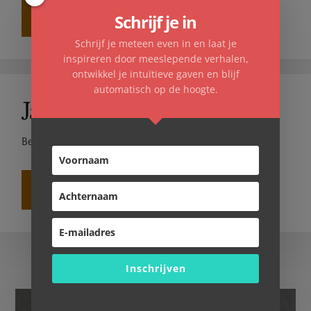
Schrijf je in
NAAR HUISREINIGINGEN!
Schrijf je meteen even in en laat je
inspireren door meeslepende verhalen,
ontwikkel je intuïtieve gaven en blijf
automatisch op de hoogte.
Jaarprognose
Benieuwd wat het komende jaar je gaat brengen?
KEN JE TOEKOMST!
More
Inschrijven
Content