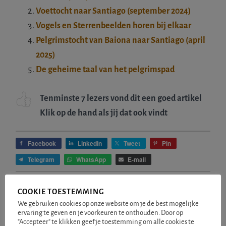
Voettocht naar Santiago (september 2024)
Vogels en Sterrenbeelden horen bij elkaar
Pelgrimstocht van Baiona naar Santiago (april
2025)
De geheime taal van het pelgrimspad
Tenminste 7 lezers vond dit een goed artikel
Klik op de hand als jij dat ook vindt
Facebook
LinkedIn
Tweet
Pin
Telegram
WhatsApp
E-mail
COOKIE TOESTEMMING
We gebruiken cookies op onze website om je de best mogelijke
ervaring te geven en je voorkeuren te onthouden. Door op
"Accepteer" te klikken geef je toestemming om alle cookies te