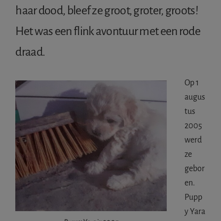
haar dood, bleef ze groot, groter, groots!
Het was een flink avontuur met een rode
draad.
Op 1
augus
tus
2005
werd
ze
gebor
en.
Pupp
y Yara