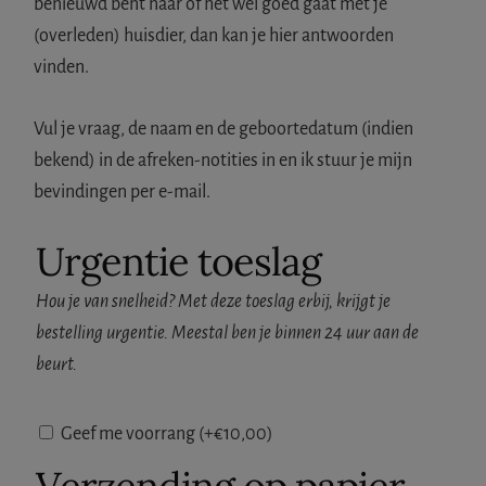
waardering
benieuwd bent naar of het wel goed gaat met je
(overleden) huisdier, dan kan je hier antwoorden
vinden.
Vul je vraag, de naam en de geboortedatum (indien
bekend) in de afreken-notities in en ik stuur je mijn
bevindingen per e-mail.
Urgentie toeslag
Hou je van snelheid? Met deze toeslag erbij, krijgt je
bestelling urgentie. Meestal ben je binnen 24 uur aan de
beurt.
Geef me voorrang
(+
€
10,00
)