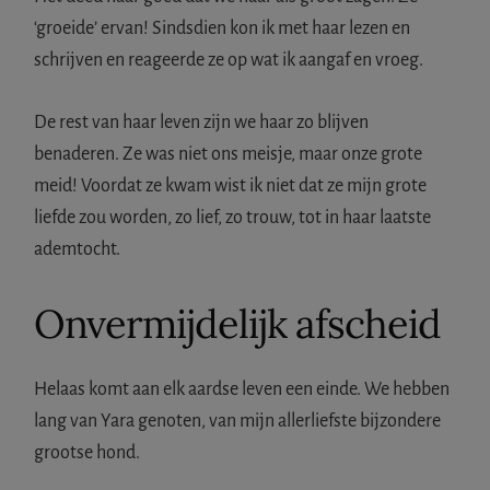
i
‘groeide’ ervan! Sindsdien kon ik met haar lezen en
e
schrijven en reageerde ze op wat ik aangaf en vroeg.
)
a
De rest van haar leven zijn we haar zo blijven
a
benaderen. Ze was niet ons meisje, maar onze grote
n
meid! Voordat ze kwam wist ik niet dat ze mijn grote
t
liefde zou worden, zo lief, zo trouw, tot in haar laatste
a
ademtocht.
l
Onvermijdelijk afscheid
Helaas komt aan elk aardse leven een einde. We hebben
lang van Yara genoten, van mijn allerliefste bijzondere
grootse hond.