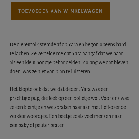
C
TOEVOEGEN AAN WINKELWAGEN
o
m
m
u
De dierentolk stemde af op Yara en begon opeens hard
n
te lachen. Ze vertelde me dat Yara aangaf dat we haar
i
als een klein hondje behandelden. Zolang we dat bleven
c
doen, was ze niet van plan te luisteren.
e
r
Het klopte ook dat we dat deden. Yara was een
e
prachtige pup, die leek op een bolletje wol. Voor ons was
n
ze een kleintje en we spraken haar aan met liefkozende
m
verkleinwoordjes. Een beetje zoals veel mensen naar
e
een baby of peuter praten.
t