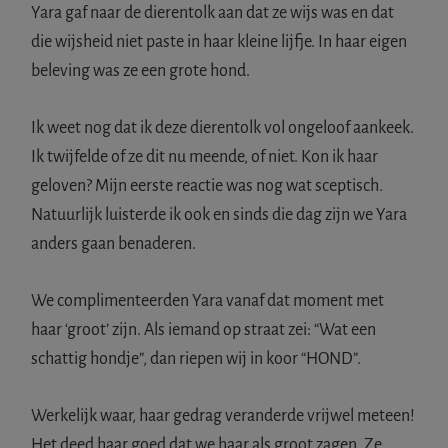
D
Yara gaf naar de dierentolk aan dat ze wijs was en dat
i
die wijsheid niet paste in haar kleine lijfje. In haar eigen
e
beleving was ze een grote hond.
r
e
Ik weet nog dat ik deze dierentolk vol ongeloof aankeek.
n
Ik twijfelde of ze dit nu meende, of niet. Kon ik haar
(
geloven? Mijn eerste reactie was nog wat sceptisch.
T
Natuurlijk luisterde ik ook en sinds die dag zijn we Yara
h
anders gaan benaderen.
u
i
We complimenteerden Yara vanaf dat moment met
s
haar ‘groot’ zijn. Als iemand op straat zei: “Wat een
s
schattig hondje”, dan riepen wij in koor “HOND”.
t
u
Werkelijk waar, haar gedrag veranderde vrijwel meteen!
d
Het deed haar goed dat we haar als groot zagen. Ze