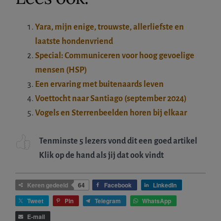
T
i
Yara, mijn enige, trouwste, allerliefste en
n
laatste hondenvriend
e
Special: Communiceren voor hoog gevoelige
k
mensen (HSP)
e
Een ervaring met buitenaards leven
v
Voettocht naar Santiago (september 2024)
a
Vogels en Sterrenbeelden horen bij elkaar
n
U
Tenminste 5 lezers vond dit een goed artikel
r
Klik op de hand als jij dat ook vindt
k
a
Keren gedeeld
64
Facebook
LinkedIn
a
Tweet
Pin
Telegram
WhatsApp
n
E-mail