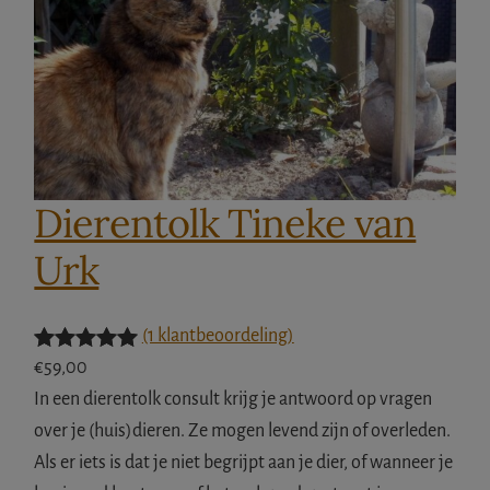
Dierentolk Tineke van
Urk
(1 klantbeoordeling)
Gewaardeer
1
€
59,00
d
5.00
op 5
In een dierentolk consult krijg je antwoord op vragen
gebaseerd
over je (huis)dieren. Ze mogen levend zijn of overleden.
op
klant
Als er iets is dat je niet begrijpt aan je dier, of wanneer je