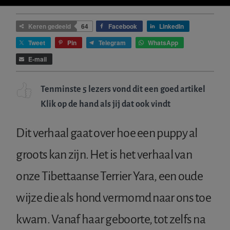
IETS
FOUT?
Keren gedeeld
64
Facebook
LinkedIn
Tweet
Pin
Telegram
WhatsApp
E-mail
Tenminste 5 lezers vond dit een goed artikel
Klik op de hand als jij dat ook vindt
Dit verhaal gaat over hoe een puppy al
groots kan zijn. Het is het verhaal van
onze Tibettaanse Terrier Yara, een oude
wijze die als hond vermomd naar ons toe
kwam. Vanaf haar geboorte, tot zelfs na