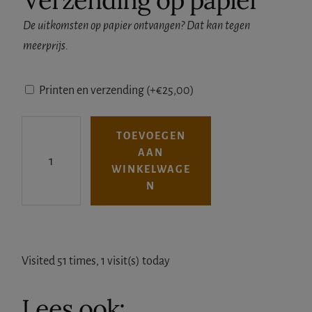
Verzending op papier
De uitkomsten op papier ontvangen? Dat kan tegen
meerprijs.
Printen en verzending
(+
€
25,00
)
D
TOEVOEGEN
i
AAN
e
WINKELWAGE
r
N
e
n
t
Visited 51 times, 1 visit(s) today
o
l
Lees ook:
k