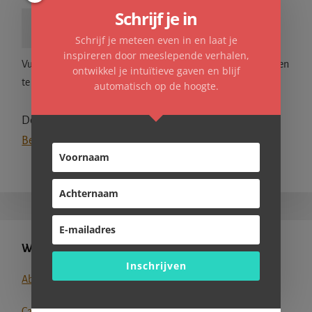
Schrijf je in
Schrijf je meteen even in en laat je
inspireren door meeslepende verhalen,
Vul het bovenstaande formulier in om de knop reactie plaatsen
ontwikkel je intuïtieve gaven en blijf
te activeren.
automatisch op de hoogte.
Deze site gebruikt Akismet om spam te verminderen.
Bekijk hoe je reactie gegevens worden verwerkt
.
Primaire
WAT ZOEK JE?
Sidebar
Inschrijven
Abonnementen
Cadeau-ideetjes