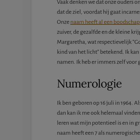
Vaak denken we dat onze ouders o
dat de ziel, voordat hij gaat inca
Onze
naam heeft al een boodschap
zuiver, de gezalfde en de kleine kr
Margaretha, wat respectievelijk “Go
kind van het licht” betekend. Ik ka
namen. Ik heb er immers zelf voor
Numerologie
Ik ben geboren op 16 juli in 1964. A
dan kan ik me ook helemaal vinden 
leren wat mijn potentieel is en in g
naam heeft een 7 als numerogische 