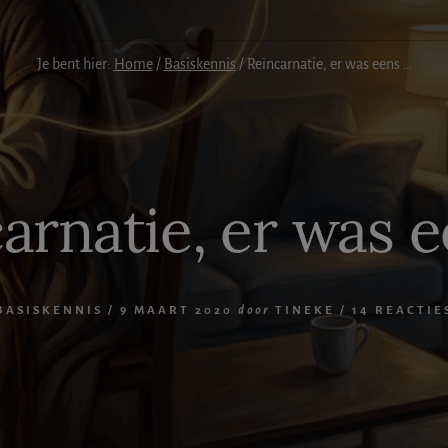
Je bent hier:
Home
/
Basiskennis
/
Reïncarnatie, er was eens …
arnatie, er was 
BASISKENNIS
/
9 MAART 2020
door
TINEKE
/
14 REACTIE