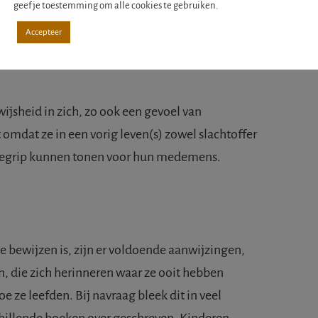
geef je toestemming om alle cookies te gebruiken.
n ziel is niet jong of oud, maar gewoon ‘de ziel’.
Accepteer
, dat de ziel al langer aanwezig is dan alleen het
 wijsheid in zich, zo ook een gevoel van
mdat ze in een vorig leven(s) zowel slachtoffer
l begrip kunnen tonen voor hun medemens.
e bewijzen is, zijn er voldoende aanwijzingen,
, die zich herinneren waar ze ooit hebben
 ze leefden. Bij navraag bleek dit in veel