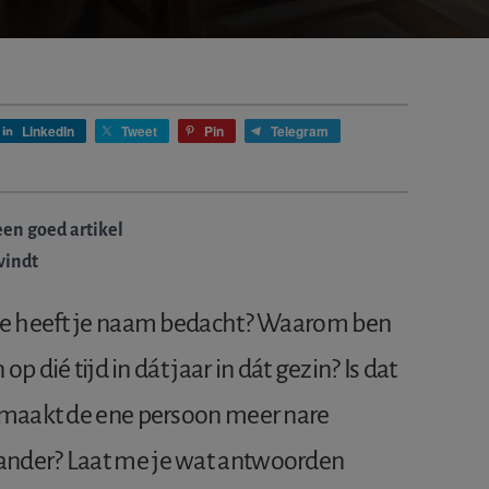
LinkedIn
Tweet
Pin
Telegram
een goed artikel
 vindt
Wie heeft je naam bedacht? Waarom ben
op dié tijd in dát jaar in dát gezin? Is dat
m maakt de ene persoon meer nare
ander? Laat me je wat antwoorden