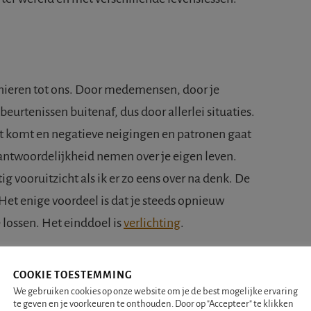
nieren tot ons. Door medemensen, door je
beurtenissen buitenaf, dus door allerlei situaties.
cht komt en negatieve neigingen en patronen gaat
antwoordelijkheid nemen over je eigen leven.
ig vooruitzicht als ik er zo eens over na denk. De
 Het enige voordeel is dat je steeds opnieuw
 lossen. Het einddoel is
verlichting
.
ssen worden als het ware opgeslagen in onze
COOKIE TOESTEMMING
e ziel. Een persoon die al vele levens heeft
We gebruiken cookies op onze website om je de best mogelijke ervaring
te geven en je voorkeuren te onthouden. Door op "Accepteer" te klikken
de wijze ziel”. Of deze benaming helemaal klopt