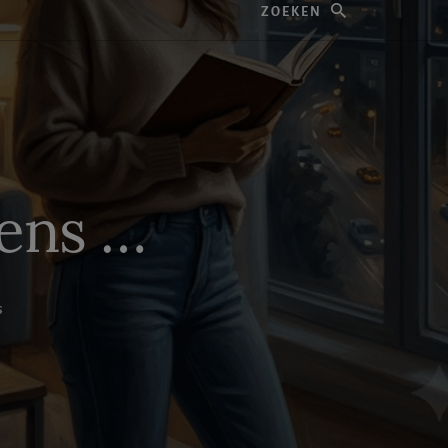
eens …
S