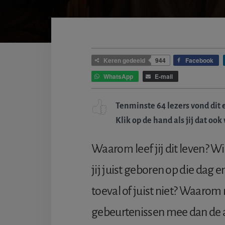
Keren gedeeld
944
Facebook
WhatsApp
E-mail
Tenminste 64 lezers vond dit 
Klik op de hand als jij dat ook
Waarom leef jij dit leven? 
jij juist geboren op die dag en 
toeval of juist niet? Waaro
gebeurtenissen mee dan de 