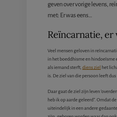
geven over vorige levens, re
met: Er was eens…
Reïncarnatie, er
Veel mensen geloven in reïncarnatie
in het boeddhisme en hindoeïsme en 
als iemand sterft,
diens ziel
het lich
is. De ziel van die persoon leeft dus
Daar gaat de ziel zijn leven ‘overden
heb ik op aarde geleerd”. Omdat de 
uiteindelijk in een andere gedaante
zijn, geboren worden waar dan ook 