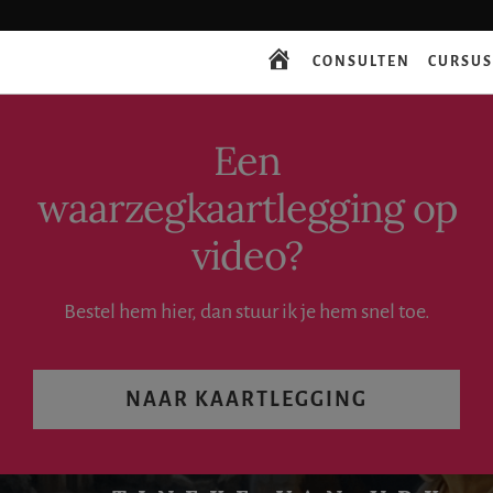
Spring
Spring
Spring
Skip
naar
naar
naar
to
Inhoud
de
Voet
top-
CONSULTEN
CURSU
START
eerste
menu
sidebar
navigation
Een
waarzegkaartlegging op
video?
Bestel hem hier, dan stuur ik je hem snel toe.
NAAR KAARTLEGGING