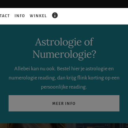
GAAT
TACT
INFO
WINKEL
ER
IETS
FOUT?
Astrologie of
Numerologie?
Allebei kan nu ook. Bestel hier je astrologie en
numerologie reading, dan krijg flink korting op een
persoonlijke reading.
MEER INFO
Zoeken