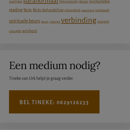
paranormaal
psychometrie
plezier
overlijden
Pelgrimstocht
reading
Reiki
Reiki-behandeling
schoonheid
spiritueel
speelsheid
verbinding
spirituele beurs
voorpret
toeval
vakantie
wijsheid
vreugde
Een medium nodig?
Tineke van Urk helpt je graag verder.
BEL TINEKE: 0629126233