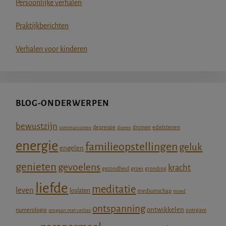
Persoonlijke verhalen
Praktijkberichten
Verhalen voor kinderen
BLOG-ONDERWERPEN
bewustzijn
depressie
edelstenen
communiceren
dieren
dromen
energie
familieopstellingen
geluk
engelen
genieten
gevoelens
kracht
groei
gezondheid
gronding
liefde
meditatie
leven
loslaten
mediumschap
moed
ontspanning
ontwikkelen
numerologie
omgaan met verlies
overgave