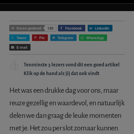
IETS
FOUT?
Keren gedeeld
120
Facebook
LinkedIn
Tweet
Pin
Telegram
WhatsApp
E-mail
Tenminste 3 lezers vond dit een goed artikel
Klik op de hand als jij dat ook vindt
Het was een drukke dag voor ons, maar
reuze gezellig en waardevol, en natuurlijk
delen we dan graag de leuke momenten
met je. Het zou per slot zomaar kunnen