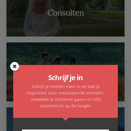
Consulten
Familieopstellingen
Schrijf je in
Schrijf je meteen even in en laat je
inspireren door meeslepende verhalen,
ontwikkel je intuïtieve gaven en blijf
automatisch op de hoogte.