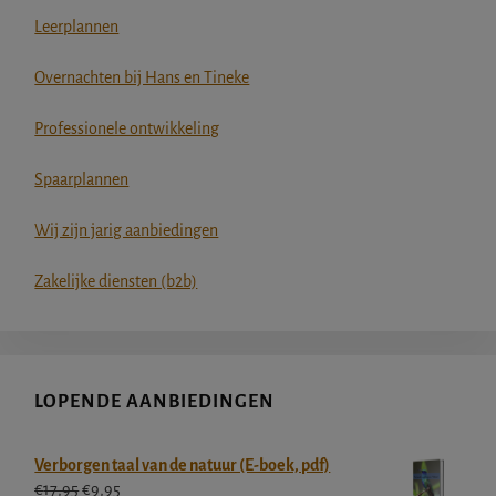
Leerplannen
Overnachten bij Hans en Tineke
Professionele ontwikkeling
Spaarplannen
Wij zijn jarig aanbiedingen
Zakelijke diensten (b2b)
LOPENDE AANBIEDINGEN
Verborgen taal van de natuur (E-boek, pdf)
Oorspronkelijke
Huidige
€
17,95
€
9,95