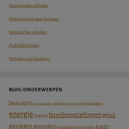
Paranormale verhalen
Pelgrimstocht naar Santiago
Persoonlijke verhalen
Praktijkberichten
Verhalen voor kinderen
BLOG-ONDERWERPEN
bewustzijn
depressie
edelstenen
communiceren
dieren
dromen
energie
familieopstellingen
geluk
engelen
genieten
gevoelens
kracht
groei
gezondheid
gronding