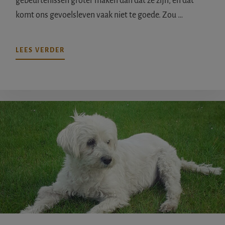
gebeurtenissen groter maken dan dat ze zijn, en dat
komt ons gevoelsleven vaak niet te goede. Zou …
OVERANDERS
LEES VERDER
DENKEN
OM
JE
BETER
TE
VOELEN