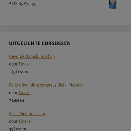
€99,00.
€89,00.
Oorspronkelijke
Huidige
€
128,65
€
39,95
prijs
prijs
was:
is:
€128,65.
€39,95.
UITGELICHTE CURSUSSEN
Gevorderd mediumschap
door
Tineke
105 Lessen
Reiki 3 Inwijding en cursus (Reiki Meester)
door
Tineke
7 Lessen
Basis Mediumschap
door
Tineke
35 Lessen