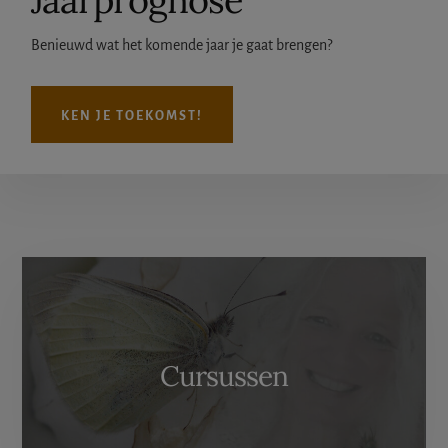
Benieuwd wat het komende jaar je gaat brengen?
KEN JE TOEKOMST!
More
Content
Cursussen