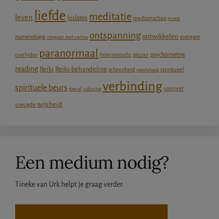
liefde
meditatie
leven
loslaten
mediumschap
moed
ontspanning
ontwikkelen
numerologie
omgaan met verlies
overgave
paranormaal
psychometrie
plezier
overlijden
Pelgrimstocht
reading
Reiki
Reiki-behandeling
schoonheid
spiritueel
speelsheid
verbinding
spirituele beurs
voorpret
toeval
vakantie
wijsheid
vreugde
Een medium nodig?
Tineke van Urk helpt je graag verder.