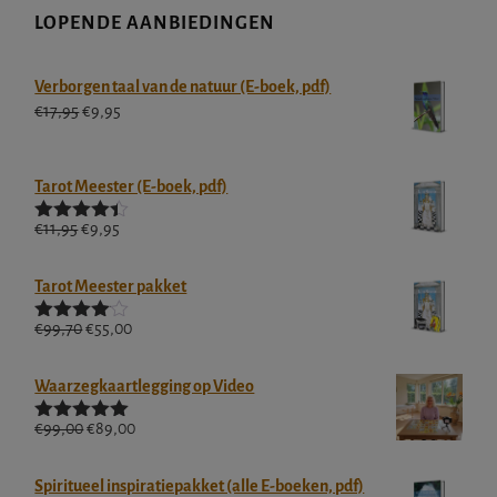
LOPENDE AANBIEDINGEN
Verborgen taal van de natuur (E-boek, pdf)
Oorspronkelijke
Huidige
€
17,95
€
9,95
prijs
prijs
was:
is:
€17,95.
€9,95.
Tarot Meester (E-boek, pdf)
Oorspronkelijke
Huidige
€
11,95
€
9,95
Gewaardee
rd
4.33
prijs
uit
prijs
5
was:
is:
Tarot Meester pakket
€11,95.
€9,95.
Oorspronkelijke
Huidige
€
99,70
€
55,00
Gewaarde
erd
4.00
prijs
prijs
uit 5
was:
is:
Waarzegkaartlegging op Video
€99,70.
€55,00.
Oorspronkelijke
Huidige
€
99,00
€
89,00
Gewaardeerd
5.00
uit 5
prijs
prijs
was:
is:
Spiritueel inspiratiepakket (alle E-boeken, pdf)